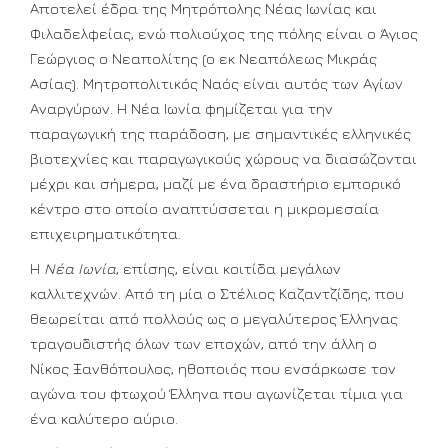
Αποτελεί έδρα της Μητρόπολης Νέας Ιωνίας και
Φιλαδελφείας, ενώ πολιούχος της πόλης είναι ο Άγιος
Γεώργιος ο Νεαπολίτης (ο εκ Νεαπόλεως Μικράς
Ασίας). Μητροπολιτικός Ναός είναι αυτός των Αγίων
Αναργύρων. Η Νέα Ιωνία φημίζεται για την
παραγωγική της παράδοση, με σημαντικές ελληνικές
βιοτεχνίες και παραγωγικούς χώρους να διασώζονται
μέχρι και σήμερα, μαζί με ένα δραστήριο εμπορικό
κέντρο στο οποίο αναπτύσσεται η μικρομεσαία
επιχειρηματικότητα.
Η
Νέα Ιωνία
, επίσης, είναι κοιτίδα μεγάλων
καλλιτεχνών. Από τη μία ο Στέλιος Καζαντζίδης, που
θεωρείται από πολλούς ως ο μεγαλύτερος Έλληνας
τραγουδιστής όλων των εποχών, από την άλλη ο
Νίκος Ξανθόπουλος, ηθοποιός που ενσάρκωσε τον
αγώνα του φτωχού Έλληνα που αγωνίζεται τίμια για
ένα καλύτερο αύριο.