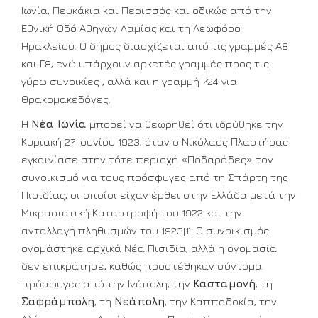
Ιωνία, Πευκάκια και Περισσός και οδικώς από την
Εθνική Οδό Αθηνών Λαμίας και τη Λεωφόρο
Ηρακλείου. Ο δήμος διασχίζεται από τις γραμμές Α8
και Γ8, ενώ υπάρχουν αρκετές γραμμές προς τις
γύρω συνοικίες , αλλά και η γραμμή 724 για
Θρακομακεδόνες.
Η
Νέα Ιωνία
μπορεί να θεωρηθεί ότι ιδρύθηκε την
Κυριακή 27 Ιουνίου 1923, όταν ο Νικόλαος Πλαστήρας
εγκαινίασε στην τότε περιοχή «Ποδαράδες» τον
συνοικισμό για τους πρόσφυγες από τη Σπάρτη της
Πισιδίας, οι οποίοι είχαν έρθει στην Ελλάδα μετά την
Μικρασιατική Καταστροφή του 1922 και την
ανταλλαγή πληθυσμών του 1923[1]. Ο συνοικισμός
ονομάστηκε αρχικά Νέα Πισιδία, αλλά η ονομασία
δεν επικράτησε, καθώς προστέθηκαν σύντομα
πρόσφυγες από την Ινέπολη, την
Κασταμονή
, τη
Σαφράμπολη
, τη
Νεάπολη
, την Καππαδοκία, την