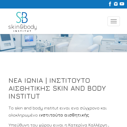
Toggle
naviga
ΝΕΑ ΙΩΝΙΑ | ΙΝΣΤΙΤΟΥΤΟ
ΑΙΣΘΗΤΙΚΗΣ SKIN AND BODY
INSTITUT
Το skin and body institut ειναι ενα σύγχρονο και
ολοκληρωμένο
ινστιτούτο αισθητικής
.
Υπεύθυνη του χώρου ειναι η Κατερίνα Καλλέργη ,