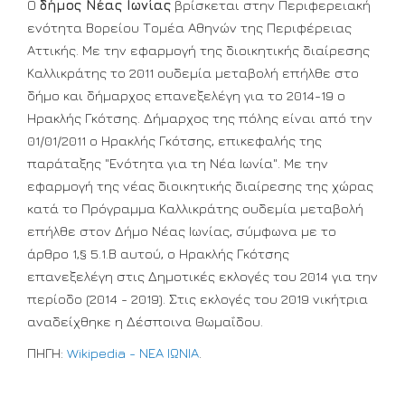
Ο
δήμος Νέας Ιωνίας
βρίσκεται στην Περιφερειακή
ενότητα Βορείου Τομέα Αθηνών της Περιφέρειας
Αττικής. Με την εφαρμογή της διοικητικής διαίρεσης
Καλλικράτης το 2011 ουδεμία μεταβολή επήλθε στο
δήμο και δήμαρχος επανεξελέγη για το 2014-19 ο
Ηρακλής Γκότσης. Δήμαρχος της πόλης είναι από την
01/01/2011 ο Ηρακλής Γκότσης, επικεφαλής της
παράταξης "Ενότητα για τη Νέα Ιωνία". Με την
εφαρμογή της νέας διοικητικής διαίρεσης της χώρας
κατά το Πρόγραμμα Καλλικράτης ουδεμία μεταβολή
επήλθε στον Δήμο Νέας Ιωνίας, σύμφωνα με το
άρθρο 1,§ 5.1.Β αυτού, ο Ηρακλής Γκότσης
επανεξελέγη στις Δημοτικές εκλογές του 2014 για την
περίοδο (2014 - 2019). Στις εκλογές του 2019 νικήτρια
αναδείχθηκε η Δέσποινα Θωμαΐδου.
ΠΗΓΗ:
Wikipedia - ΝΕΑ ΙΩΝΙΑ
.