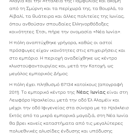
Αλάγια και την Αττάλεια της Παμφυλίας και ακόμη
από τη Σμύρνη και τα περίχωρά της, τα Βουρλά, το
Αϊβαλί, τα Θυάτειρα και άλλες πολιτείες της Ιωνίας,
όπου ανθούσαν σπουδαίες Ελληνορθόδοξες
κοινότητες. Έτσι, πήρε την ονομασία «Νέα Ιωνία».
Η πόλη αναπτύχθηκε γρήγορα, καθώς οι αστοί
πρόσφυγες είχαν ικανότητες στις επιχειρήσεις και
στο εμπόριο. Η περιοχή αναδείχθηκε ως κέντρο
κλωστοϋφαντουργίας και, μετά την Κατοχή, ως
μεγάλος εμπορικός Δήμος.
H πόλη έχει πληθυσμό 67.134 κατοίκους (απογραφή
2011). Το εμπορικό κέντρο της
Νέας Ιωνίας
είναι στη
Λεωφόρο Ηρακλείου, μετά την οδό Έλ Αλαμέϊν και
μέχρι την οδό Ιφιγενείας στα σύνορα με το
Ηράκλειο
.
Εκτός από τα μικρά εμπορικά μαγαζιά, στη Νέα Ιωνία
θα βρει κανείς καταστήματα από τις μεγαλύτερες
πολυεθνικές αλυσίδες ένδυσης και υπόδυσης.